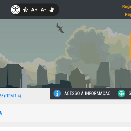
Regu
A+
A-
Re
ACESSO À INFORMAÇÃO
S
25 (ITEM 1.4)
A