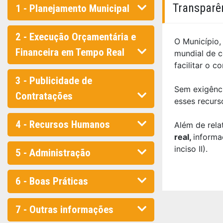
Transparê
1 - Planejamento Municipal
2 - Execução Orçamentária e
O Município,
Financeira em Tempo Real
mundial de c
facilitar o 
3 - Publicidade de
Sem exigênci
Contratações
esses recurs
4 - Recursos Humanos
Além de rela
real,
informa
inciso II).
5 - Administração
6 - Boas Práticas
7 - Outras informações