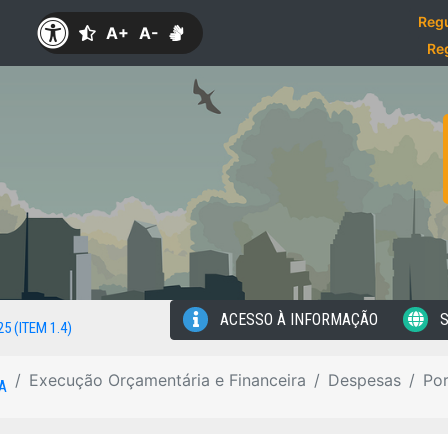
Regu
A+
A-
Re
ACESSO À INFORMAÇÃO
S
25 (ITEM 1.4)
Execução Orçamentária e Financeira
Despesas
Por
A