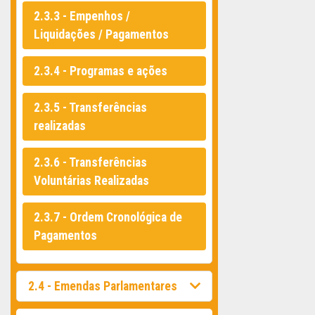
2.3.3 - Empenhos /
Liquidações / Pagamentos
2.3.4 - Programas e ações
2.3.5 - Transferências
realizadas
2.3.6 - Transferências
Voluntárias Realizadas
2.3.7 - Ordem Cronológica de
Pagamentos
2.4 - Emendas Parlamentares