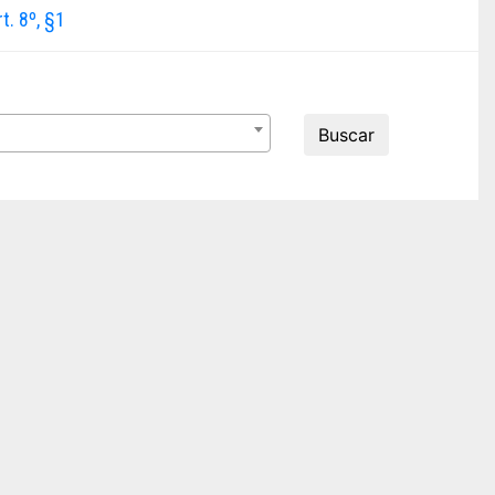
t. 8º, §1
Buscar