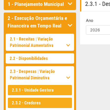
2.3.1 - De
1 - Planejamento Municipal
2 - Execução Orçamentária e
Ano
Financeira em Tempo Real
2.1 - Receitas | Variação
Patrimonial Aumentativa
2.2 - Disponibilidades
2.3 - Despesas | Variação
Patrimonial Diminutiva
2.3.1 - Unidade Gestora
2.3.2 - Credores